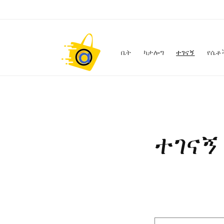
ወደ ይዘት
ዝለል
ቤት
ካታሎግ
ተገናኝ
የሴቶ
ተገናኝ