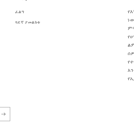
የእ
ፈልግ
ነ
ጓደኛ ያመልክቱ
ም
የሀ
ል
ሰዎ
የተ
እ
የኢ