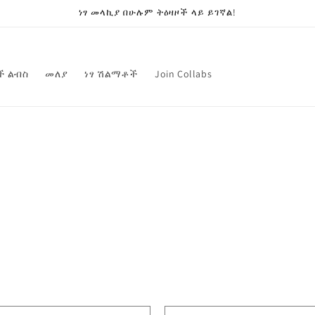
ነፃ መላኪያ በሁሉም ትዕዛዞች ላይ ይገኛል!
ች ልብስ
መለያ
ነፃ ሽልማቶች
Join Collabs