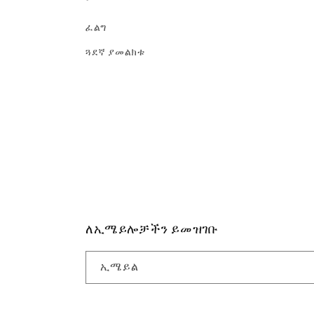
ፈልግ
ጓደኛ ያመልክቱ
ለኢሜይሎቻችን ይመዝገቡ
ኢሜይል