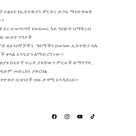
ኛ ተልእኮ የኢትዮጵያን ምርትና ድጋፍ ማስተዋወቅ
ው።
ቹ እና ተመጣጣኝ የመስመር ላይ ግብይት በማቅረብ
ገር ውስጥ ንግዶች
ምድ ለደንበኞቻችን. ዓላማችን በመላው ኢትዮጵያ ላሉ
ች ቀላል እንዲሆን ለማድረግ ነው።
ለያዩ ከፍተኛ ጥራት ያላቸውን ምርቶች ለማግኘት,
ንዲሁም መድረክን ያቀርባል
ትዮጵያ ቢዝነሶች ብዙ ታዳሚ እንዲደርስ።
ፌስቡክ
ኢንስታግራም
YouTube
ቲክቶክ