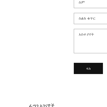
የ
ስም
አ
ድ
ስልክ ቁጥር
ራ
ሻ
አስተያየት
ቅ
ጽ
ላክ
ፈጣን አገናኞች