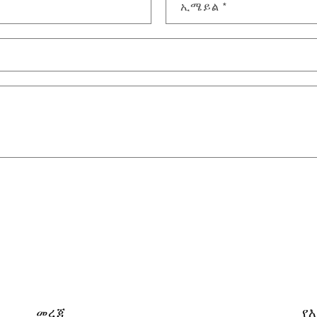
ኢሜይል
*
መረጃ
የ